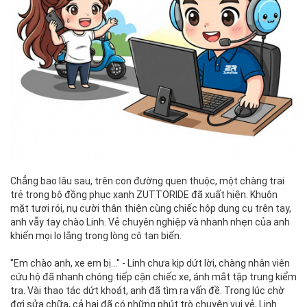
Chẳng bao lâu sau, trên con đường quen thuộc, một chàng trai
trẻ trong bộ đồng phục xanh ZUTTORIDE đã xuất hiện. Khuôn
mặt tươi rói, nụ cười thân thiện cùng chiếc hộp dụng cụ trên tay,
anh vẫy tay chào Linh. Vẻ chuyên nghiệp và nhanh nhẹn của anh
khiến mọi lo lắng trong lòng cô tan biến.
"Em chào anh, xe em bị..." - Linh chưa kịp dứt lời, chàng nhân viên
cứu hộ đã nhanh chóng tiếp cận chiếc xe, ánh mắt tập trung kiểm
tra. Vài thao tác dứt khoát, anh đã tìm ra vấn đề. Trong lúc chờ
đợi sửa chữa, cả hai đã có những phút trò chuyện vui vẻ, Linh