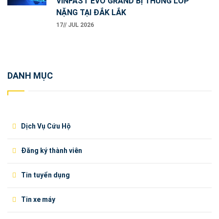
VINFAST EVO GRAND BỊ THỦNG LỐP
NẶNG TẠI ĐẮK LẮK
17// JUL 2026
DANH MỤC
Dịch Vụ Cứu Hộ
Đăng ký thành viên
Tin tuyển dụng
Tin xe máy