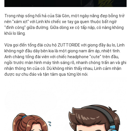
Trong nhịp sống hối hả của Sài Gòn, một ngày nắng đẹp bỗng trở
nên "xám xịt" với Linh khi chiếc xe tay ga quen thuộc bất ngờ
"đình công" giữa đường. Giữa dòng xe cộ tấp nập, cô nàng không
khỏi lo lắng.
Vừa gọi đến tổng đài cứu hộ ZUTTORIDE với giọng đầy âu lo, Linh
không ngờ đầu dây bên kia là một giọng nam ấm áp, nhiệt tình.
Anh chàng tổng đài viên với chiếc headphone "cute" trên đầu,
ngồi trước màn hình máy tính sáng rõ, nhanh chóng trấn an và ghi
nhận thông tin của cô. Dù không nhìn thấy nhau, Linh cảm nhận
được sự chu đáo và tận tâm qua từng lời nói.