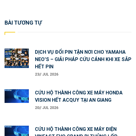
Post
BÀI TƯƠNG TỰ
navigation
DỊCH VỤ ĐỔI PIN TẬN NƠI CHO YAMAHA
NEO'S – GIẢI PHÁP CỨU CÁNH KHI XE SẮP
HẾT PIN
23// JUL 2026
CỨU HỘ THÀNH CÔNG XE MÁY HONDA
VISION HẾT ACQUY TẠI AN GIANG
20// JUL 2026
CỨU HỘ THÀNH CÔNG XE MÁY ĐIỆN