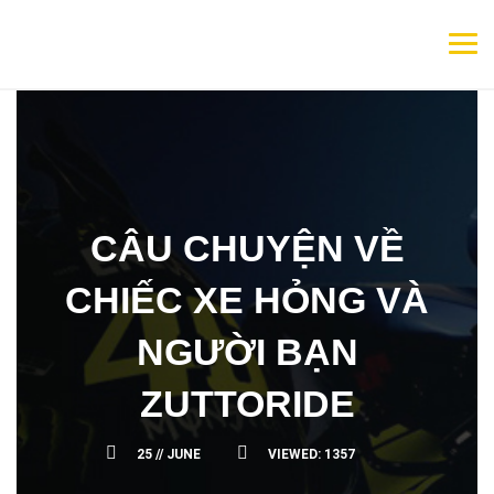
CÂU CHUYỆN VỀ
CHIẾC XE HỎNG VÀ
NGƯỜI BẠN
ZUTTORIDE
25 //
JUNE
VIEWED:
1357