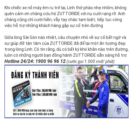
Khi chiếc xe nổ máy êm ru trở lại, Linh thở phào nhẹ nhõm, không
quên cảm ơn chàng cứu hộ ZUTTORIDE với nụ cười rạng rỡ. Anh
chàng cũng chỉ cười hiền, vẫy tay chào tạm biệt, tiếp tục công
việc hỗ trợ những khách hàng gặp sự cố trên đường
Giữa lòng Sài Gòn náo nhiệt, câu chuyện nhỏ về sự cố bất ngờ và
sự giúp đỡ tận tâm của ZUTTORIDE đã để lại một ấn tượng đẹp
trong lòng Linh. Cô tin rằng, dù có bất kỳ khó khăn nào trên đường,
luôn có những người bạn đồng hành ZUTTORIDE sẵn sàng hỗ trợ.
Hotline 24/24: 1900 96 96 12
(cước gọi 1.000 vnđ/ phút)