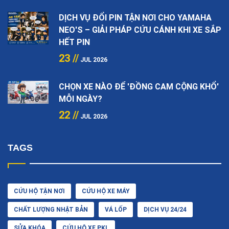
DỊCH VỤ ĐỔI PIN TẬN NƠI CHO YAMAHA
NEO'S – GIẢI PHÁP CỨU CÁNH KHI XE SẮP
HẾT PIN
23 //
JUL 2026
CHỌN XE NÀO ĐỂ 'ĐỒNG CAM CỘNG KHỔ'
MỖI NGÀY?
22 //
JUL 2026
TAGS
CỨU HỘ TẬN NƠI
CỨU HỘ XE MÁY
CHẤT LƯỢNG NHẬT BẢN
VÁ LỐP
DỊCH VỤ 24/24
SỬA KHÓA
CỨU HỘ XE PKL