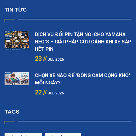
TIN TỨC
DỊCH VỤ ĐỔI PIN TẬN NƠI CHO YAMAHA
NEO'S – GIẢI PHÁP CỨU CÁNH KHI XE SẮP
HẾT PIN
23 //
JUL 2026
CHỌN XE NÀO ĐỂ 'ĐỒNG CAM CỘNG KHỔ'
MỖI NGÀY?
22 //
JUL 2026
TAGS