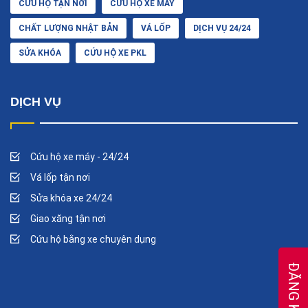
CỨU HỘ TẬN NƠI
CỨU HỘ XE MÁY
CHẤT LƯỢNG NHẬT BẢN
VÁ LỐP
DỊCH VỤ 24/24
SỬA KHÓA
CỨU HỘ XE PKL
DỊCH VỤ
Cứu hộ xe máy - 24/24
Vá lốp tận nơi
Sửa khóa xe 24/24
Giao xăng tận nơi
Cứu hộ bằng xe chuyên dụng
ĐĂNG KÝ