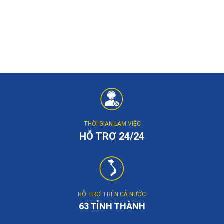
THỜI GIAN LÀM VIỆC
HỖ TRỢ 24/24
HỖ TRỢ TRÊN CẢ NƯỚC
63 TỈNH THÀNH