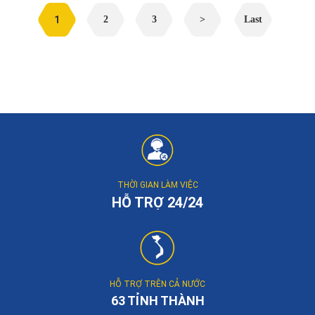
1
2
3
>
Last
THỜI GIAN LÀM VIỆC
HỖ TRỢ 24/24
HỖ TRỢ TRÊN CẢ NƯỚC
63 TỈNH THÀNH