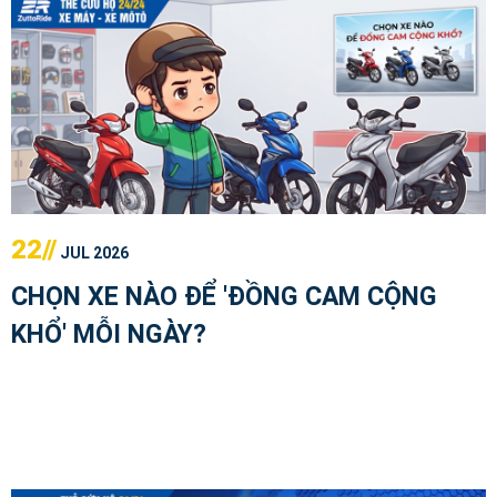
22//
JUL 2026
CHỌN XE NÀO ĐỂ 'ĐỒNG CAM CỘNG
KHỔ' MỖI NGÀY?