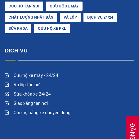
CỨU HỘ TẬN NƠI
CỨU HỘ XE MÁY
CHẤT LƯỢNG NHẬT BẢN
VÁ LỐP
DỊCH VỤ 24/24
SỬA KHÓA
CỨU HỘ XE PKL
DỊCH VỤ
Cứu hộ xe máy - 24/24
Vá lốp tận nơi
Sửa khóa xe 24/24
Giao xăng tận nơi
Cứu hộ bằng xe chuyên dụng
ĐĂNG KÝ