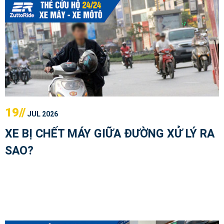
19//
JUL 2026
XE BỊ CHẾT MÁY GIỮA ĐƯỜNG XỬ LÝ RA
SAO?