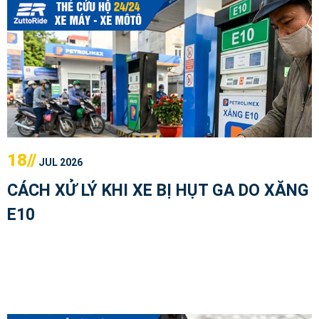
18//
JUL 2026
CÁCH XỬ LÝ KHI XE BỊ HỤT GA DO XĂNG
E10