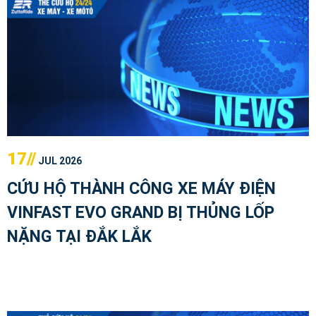
17//
JUL 2026
CỨU HỘ THÀNH CÔNG XE MÁY ĐIỆN
VINFAST EVO GRAND BỊ THỦNG LỐP
NẶNG TẠI ĐẮK LẮK