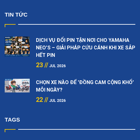
TIN TỨC
DỊCH VỤ ĐỔI PIN TẬN NƠI CHO YAMAHA
NEO'S – GIẢI PHÁP CỨU CÁNH KHI XE SẮP
HẾT PIN
23 //
JUL 2026
CHỌN XE NÀO ĐỂ 'ĐỒNG CAM CỘNG KHỔ'
MỖI NGÀY?
22 //
JUL 2026
TAGS