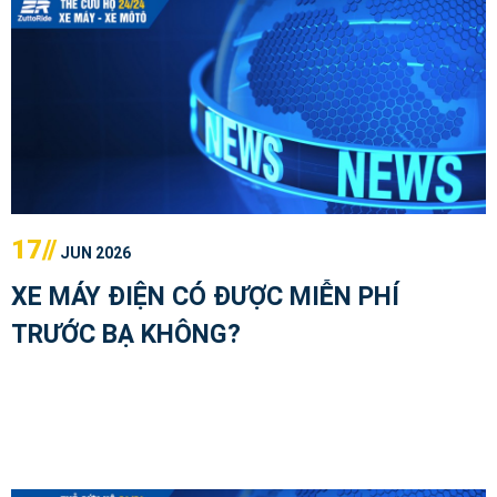
17//
JUN 2026
XE MÁY ĐIỆN CÓ ĐƯỢC MIỄN PHÍ
TRƯỚC BẠ KHÔNG?