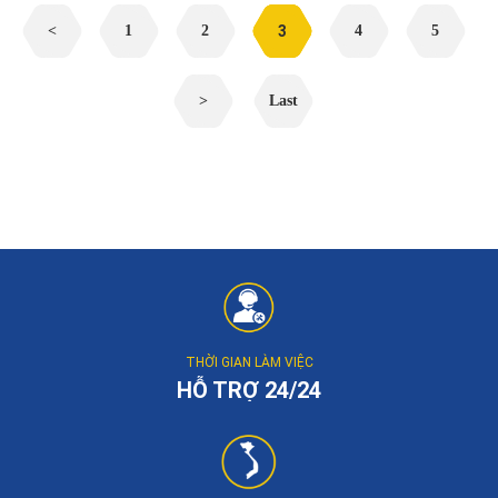
<
1
2
3
4
5
>
Last
THỜI GIAN LÀM VIỆC
HỖ TRỢ 24/24