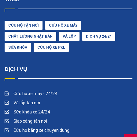
CỨU HỘ TẬN NƠI
CỨU HỘ XE MÁY
CHẤT LƯỢNG NHẬT BẢN
VÁ LỐP
DỊCH VỤ 24/24
SỬA KHÓA
CỨU HỘ XE PKL
DỊCH VỤ
Cứu hộ xe máy - 24/24
Vá lốp tận nơi
Sửa khóa xe 24/24
Giao xăng tận nơi
Cứu hộ bằng xe chuyên dụng