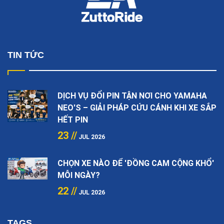
TIN TỨC
DỊCH VỤ ĐỔI PIN TẬN NƠI CHO YAMAHA
NEO'S – GIẢI PHÁP CỨU CÁNH KHI XE SẮP
HẾT PIN
23 //
JUL 2026
CHỌN XE NÀO ĐỂ 'ĐỒNG CAM CỘNG KHỔ'
MỖI NGÀY?
22 //
JUL 2026
TAGS