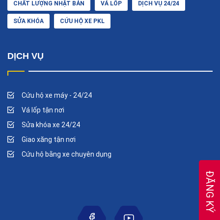
CHẤT LƯỢNG NHẬT BẢN
VÁ LỐP
DỊCH VỤ 24/24
SỬA KHÓA
CỨU HỘ XE PKL
DỊCH VỤ
Cứu hộ xe máy - 24/24
Vá lốp tận nơi
Sửa khóa xe 24/24
Giao xăng tận nơi
Cứu hộ bằng xe chuyên dụng
ĐĂNG KÝ