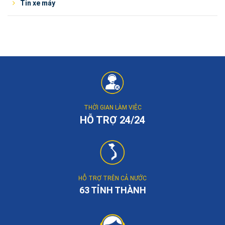
Tin xe máy
THỜI GIAN LÀM VIỆC
HỖ TRỢ 24/24
HỖ TRỢ TRÊN CẢ NƯỚC
63 TỈNH THÀNH