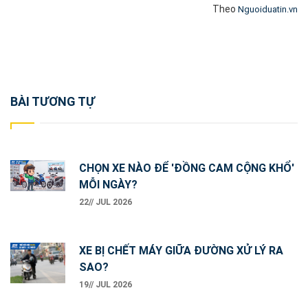
Theo
Nguoiduatin.vn
Post
BÀI TƯƠNG TỰ
navigation
CHỌN XE NÀO ĐỂ 'ĐỒNG CAM CỘNG KHỔ'
MỖI NGÀY?
22// JUL 2026
XE BỊ CHẾT MÁY GIỮA ĐƯỜNG XỬ LÝ RA
SAO?
19// JUL 2026