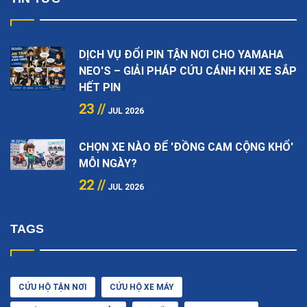
DỊCH VỤ ĐỔI PIN TẬN NƠI CHO YAMAHA
NEO'S – GIẢI PHÁP CỨU CÁNH KHI XE SẮP
HẾT PIN
23 //
JUL 2026
CHỌN XE NÀO ĐỂ 'ĐỒNG CAM CỘNG KHỔ'
MỖI NGÀY?
22 //
JUL 2026
TAGS
CỨU HỘ TẬN NƠI
CỨU HỘ XE MÁY