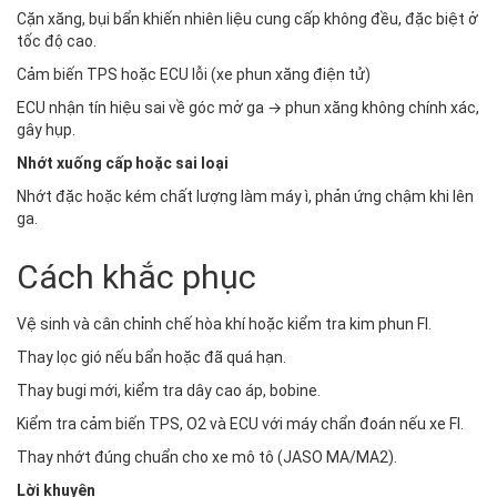
Cặn xăng, bụi bẩn khiến nhiên liệu cung cấp không đều, đặc biệt ở
tốc độ cao.
Cảm biến TPS hoặc ECU lỗi (xe phun xăng điện tử)
ECU nhận tín hiệu sai về góc mở ga → phun xăng không chính xác,
gây hụp.
Nhớt xuống cấp hoặc sai loại
Nhớt đặc hoặc kém chất lượng làm máy ì, phản ứng chậm khi lên
ga.
Cách khắc phục
Vệ sinh và cân chỉnh chế hòa khí hoặc kiểm tra kim phun FI.
Thay lọc gió nếu bẩn hoặc đã quá hạn.
Thay bugi mới, kiểm tra dây cao áp, bobine.
Kiểm tra cảm biến TPS, O2 và ECU với máy chẩn đoán nếu xe FI.
Thay nhớt đúng chuẩn cho xe mô tô (JASO MA/MA2).
Lời khuyên