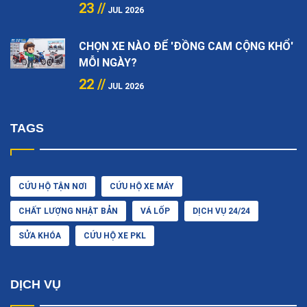
23 //
JUL 2026
CHỌN XE NÀO ĐỂ 'ĐỒNG CAM CỘNG KHỔ'
MỖI NGÀY?
22 //
JUL 2026
TAGS
CỨU HỘ TẬN NƠI
CỨU HỘ XE MÁY
CHẤT LƯỢNG NHẬT BẢN
VÁ LỐP
DỊCH VỤ 24/24
SỬA KHÓA
CỨU HỘ XE PKL
DỊCH VỤ