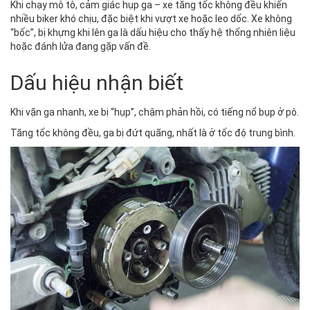
Khi chạy mô tô, cảm giác hụp ga – xe tăng tốc không đều khiến
nhiều biker khó chịu, đặc biệt khi vượt xe hoặc leo dốc. Xe không
“bốc”, bị khựng khi lên ga là dấu hiệu cho thấy hệ thống nhiên liệu
hoặc đánh lửa đang gặp vấn đề.
Dấu hiệu nhận biết
Khi vặn ga nhanh, xe bị “hụp”, chậm phản hồi, có tiếng nổ bụp ở pô.
Tăng tốc không đều, ga bị đứt quãng, nhất là ở tốc độ trung bình.