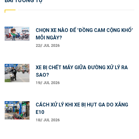
Post
BÀI TƯƠNG TỰ
navigation
CHỌN XE NÀO ĐỂ 'ĐỒNG CAM CỘNG KHỔ'
MỖI NGÀY?
22// JUL 2026
XE BỊ CHẾT MÁY GIỮA ĐƯỜNG XỬ LÝ RA
SAO?
19// JUL 2026
CÁCH XỬ LÝ KHI XE BỊ HỤT GA DO XĂNG
E10
18// JUL 2026