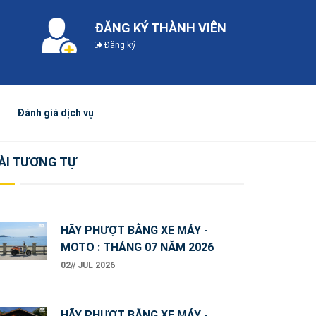
ĐĂNG KÝ THÀNH VIÊN
Đăng ký
Đánh giá dịch vụ
ÀI TƯƠNG TỰ
HÃY PHƯỢT BẰNG XE MÁY -
MOTO : THÁNG 07 NĂM 2026
02// JUL 2026
HÃY PHƯỢT BẰNG XE MÁY -