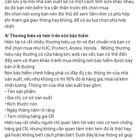
cần lưu ý là mỗi nhà sản suất sẽ có một cách tính size khác nhau,
do đó bạn nên kiểm tra cẩn thận trước khi chọn mua.
Khi chọn nón xong bạn nên đội thử để xem tầm nhìn có phù hợp
khi tham gia giao thông hay không, để có sự lụa chọn phù hợp
nhất.
4/ Thương hiệu và tem trên nón bảo hiểm
Hiện tại có rất nhiều thương hiệu uy tín và đạt chuẩn mà bạn có
thể chọn mua như HJC, Protect, Andes, Honda … Những thương
hiệu này thường có cửa hàng lớn, web rao vặt, bạn có thể đến
đấy xem và tham khảo tránh mua những nón bảo hiểm được bày
bán ở lề đường.
Nón bảo hiểm chính hãng phải có đầy đủ các thông tin của nhà
sản xuất, nếu như không có thì 90% đó là hàng giả, nhái và kém
chất lượng. Thông tin của nhà sản xuất bao gồm:
• Tên sản phẩm
• Địa chỉ, cơ sở sản xuất
• Kích thước nón
• Ngày tháng năm rõ ràng
• Tem chống hàng giả CR
Hiện nay rất nhiều người chỉ quan tâm tới việc nón có tem chống
hàng giả CR, nhưng không cần quan tâm trên tem đó là thật hay
giả hoặc không biết cách phân biệt. Dưới đây là hai thông số giúp