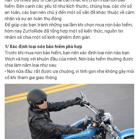
nạn. Có nhiều yếu tố cần phải cân nhắc khi chọn mua nón bảo
hiểm. Bên cạnh các yếu tố như kích thước, chủng loại, các chỉ số
an toàn, các bạn nên chú ý đến một số vấn đề khác thuộc về cảm
nhận và sự an toàn thụ động.
Để giúp các bạn tránh những sai lầm khi chọn mua nón bảo hiểm,
hôm nay ZuttoRide đã tổng hợp một số kiến thức, nguồn tin
nhằm sẻ chia một số kinh nghiệm đơn giản.
1/ Xác định loại nón bảo hiểm phù hợp
Trước khi mua nón bảo hiểm, bạn nên xác định loại nón nào bạn
thích và hợp với khuôn đầu của mình. Nón bảo hiểm thường được
chia làm năm loại như sau:
• Nón nửa đầu: rất được ưa chuộng, vì tính gọn nhẹ không gây mỏi
cổ khi tham gia giao thông.