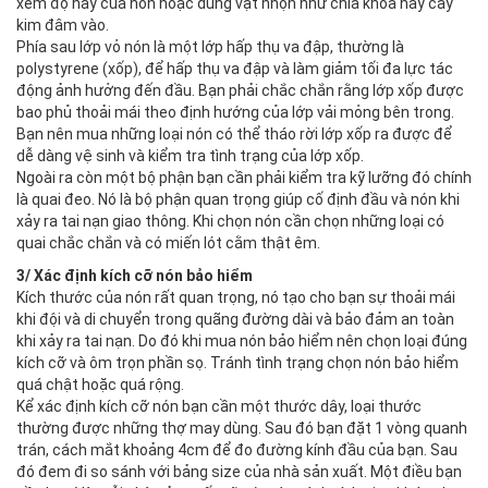
xem độ nẩy của nón hoặc dùng vật nhọn như chìa khóa hay cây
kim đâm vào.
Phía sau lớp vỏ nón là một lớp hấp thụ va đập, thường là
polystyrene (xốp), để hấp thụ va đập và làm giảm tối đa lực tác
động ảnh hưởng đến đầu. Bạn phải chắc chắn rằng lớp xốp được
bao phủ thoải mái theo định hướng của lớp vải mỏng bên trong.
Bạn nên mua những loại nón có thể tháo rời lớp xốp ra được để
dễ dàng vệ sinh và kiểm tra tình trạng của lớp xốp.
Ngoài ra còn một bộ phận bạn cần phải kiểm tra kỹ lưỡng đó chính
là quai đeo. Nó là bộ phận quan trọng giúp cố định đầu và nón khi
xảy ra tai nạn giao thông. Khi chọn nón cần chọn những loại có
quai chắc chắn và có miến lót cằm thật êm.
3/ Xác định kích cỡ nón bảo hiểm
Kích thước của nón rất quan trọng, nó tạo cho bạn sự thoải mái
khi đội và di chuyển trong quãng đường dài và bảo đảm an toàn
khi xảy ra tai nạn. Do đó khi mua nón bảo hiểm nên chọn loại đúng
kích cỡ và ôm trọn phần sọ. Tránh tình trạng chọn nón bảo hiểm
quá chật hoặc quá rộng.
Kể xác định kích cỡ nón bạn cần một thước dây, loại thước
thường được những thợ may dùng. Sau đó bạn đặt 1 vòng quanh
trán, cách mắt khoảng 4cm để đo đường kính đầu của bạn. Sau
đó đem đi so sánh với bảng size của nhà sản xuất. Một điều bạn