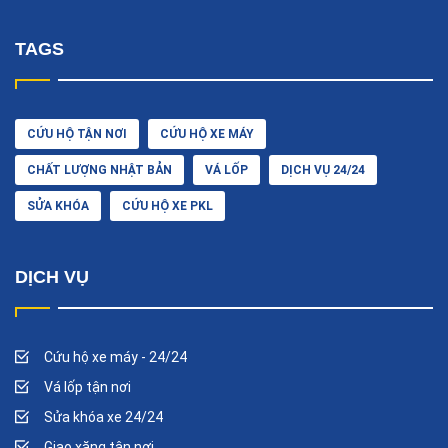
TAGS
CỨU HỘ TẬN NƠI
CỨU HỘ XE MÁY
CHẤT LƯỢNG NHẬT BẢN
VÁ LỐP
DỊCH VỤ 24/24
SỬA KHÓA
CỨU HỘ XE PKL
DỊCH VỤ
Cứu hộ xe máy - 24/24
Vá lốp tận nơi
Sửa khóa xe 24/24
Giao xăng tận nơi