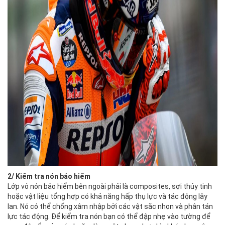
2/ Kiểm tra nón bảo hiểm
Lớp vỏ nón bảo hiểm bên ngoài phải là composites, sợi thủy tinh
hoặc vật liệu tổng hợp có khả năng hấp thụ lực và tác động lây
lan. Nó có thể chống xâm nhập bởi các vật sắc nhọn và phân tán
lực tác động. Để kiểm tra nón bạn có thể đập nhẹ vào tường để