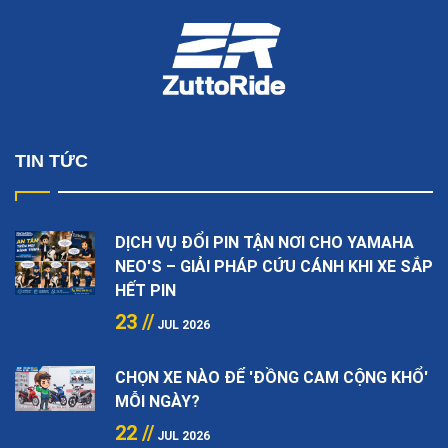
TIN TỨC
DỊCH VỤ ĐỔI PIN TẬN NƠI CHO YAMAHA
NEO'S – GIẢI PHÁP CỨU CÁNH KHI XE SẮP
HẾT PIN
23 //
JUL 2026
CHỌN XE NÀO ĐỂ 'ĐỒNG CAM CỘNG KHỔ'
MỖI NGÀY?
22 //
JUL 2026