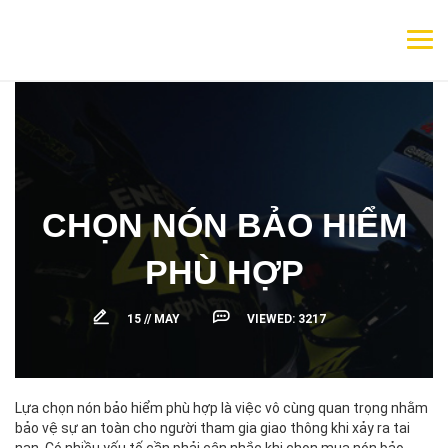
CHỌN NÓN BẢO HIỂM
PHÙ HỢP
15 //
MAY
VIEWED:
3217
Lựa chọn nón bảo hiểm phù hợp là việc vô cùng quan trọng nhằm
bảo vệ sự an toàn cho người tham gia giao thông khi xảy ra tai