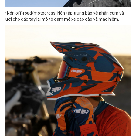
• Nón off-road/motocross: Nón tập trung bảo vệ phần cằm và
lưỡi cho các tay lái mô tô đam mê xe cào cào và mạo hiểm.