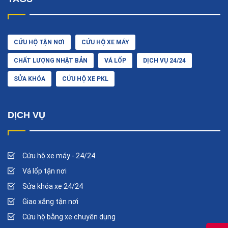
CỨU HỘ TẬN NƠI
CỨU HỘ XE MÁY
CHẤT LƯỢNG NHẬT BẢN
VÁ LỐP
DỊCH VỤ 24/24
SỬA KHÓA
CỨU HỘ XE PKL
DỊCH VỤ
Cứu hộ xe máy - 24/24
Vá lốp tận nơi
Sửa khóa xe 24/24
Giao xăng tận nơi
Cứu hộ bằng xe chuyên dụng