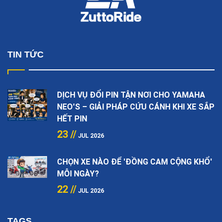
TIN TỨC
DỊCH VỤ ĐỔI PIN TẬN NƠI CHO YAMAHA
NEO'S – GIẢI PHÁP CỨU CÁNH KHI XE SẮP
HẾT PIN
23 //
JUL 2026
CHỌN XE NÀO ĐỂ 'ĐỒNG CAM CỘNG KHỔ'
MỖI NGÀY?
22 //
JUL 2026
TAGS