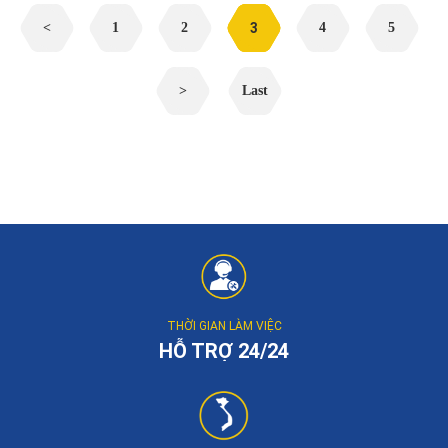
<
1
2
3
4
5
>
Last
THỜI GIAN LÀM VIỆC
HỖ TRỢ 24/24