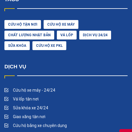
CỨU HỘ TẬN NƠI
CỨU HỘ XE MÁY
CHẤT LƯỢNG NHẬT BẢN
VÁ LỐP
DỊCH VỤ 24/24
SỬA KHÓA
CỨU HỘ XE PKL
DỊCH VỤ
Cứu hộ xe máy - 24/24
Vá lốp tận nơi
Sửa khóa xe 24/24
Giao xăng tận nơi
Cứu hộ bằng xe chuyên dụng