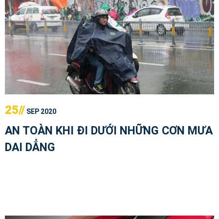
25//
SEP 2020
AN TOÀN KHI ĐI DƯỚI NHỮNG CƠN MƯA
DAI DẲNG