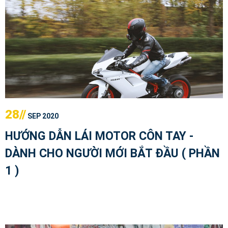
28//
SEP 2020
HƯỚNG DẪN LÁI MOTOR CÔN TAY -
DÀNH CHO NGƯỜI MỚI BẮT ĐẦU ( PHẦN
1 )