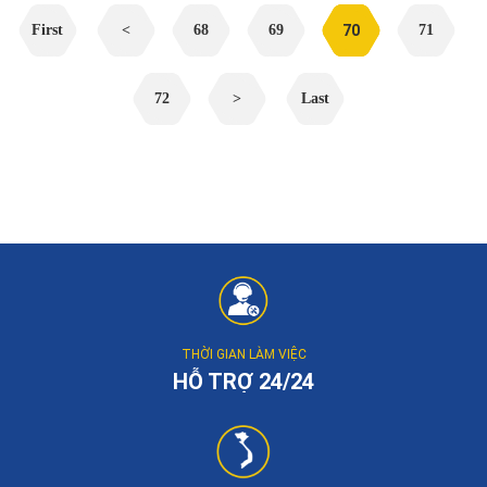
First
<
68
69
70
71
72
>
Last
THỜI GIAN LÀM VIỆC
HỖ TRỢ 24/24