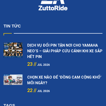
TIN TỨC
DỊCH VỤ ĐỔI PIN TẬN NƠI CHO YAMAHA
NEO'S – GIẢI PHÁP CỨU CÁNH KHI XE SẮP
HẾT PIN
23 //
JUL 2026
CHỌN XE NÀO ĐỂ 'ĐỒNG CAM CỘNG KHỔ'
MỖI NGÀY?
22 //
JUL 2026
TAGS