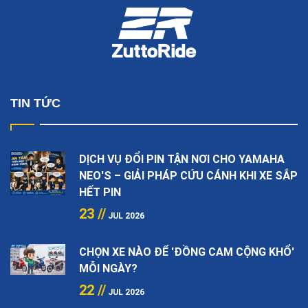
TIN TỨC
DỊCH VỤ ĐỔI PIN TẬN NƠI CHO YAMAHA
NEO'S – GIẢI PHÁP CỨU CÁNH KHI XE SẮP
HẾT PIN
23 //
JUL 2026
CHỌN XE NÀO ĐỂ 'ĐỒNG CAM CỘNG KHỔ'
MỖI NGÀY?
22 //
JUL 2026