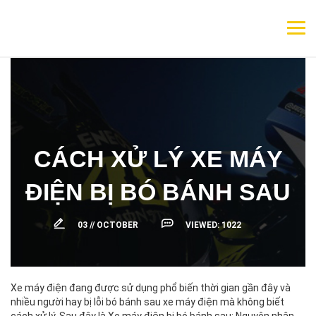
CÁCH XỬ LÝ XE MÁY
ĐIỆN BỊ BÓ BÁNH SAU
03 //
OCTOBER
VIEWED:
1022
Xe máy điện đang được sử dụng phổ biến thời gian gần đây và
nhiều người hay bị lỗi bó bánh sau xe máy điện mà không biết