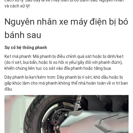
cách xử lý. Sau đây là Xe máy điện bị bó bánh sau: Nguyên nhân
và cách xử lý!
Nguyên nhân xe máy điện bị bó
bánh sau
Sự cố hệ thống phanh
Kẹt má phanh: Má phanh bị điều chỉnh quá sát hoặc bị dính/kẹt
(do rỉ sét, bụi bẩn, hoặc lò xo hồi vị yếu/gãy đối với phanh đùm),
khiến chúng liên tục cọ sát vào đĩa phanh hoặc tăng bua.
Dây phanh bị kẹt/kém trơn: Dây phanh bị rỉ sét, khô dầu hoặc bị
gấp khúc làm cho má phanh không thể nhả hoàn toàn về vị trí ban
đầu.