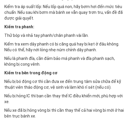
Kiểm tra áp suất lốp: Nếu lốp quá non, hãy bơm hơi đến mức tiêu
chuẩn. Nếu sau khi bơm mà bánh xe vẫn quay trơn tru, vấn đề đã
được giải quyết.
Kiểm tra phanh:
Thử bóp và nhả tay phanh/chân phanh vài lần.
Kiểm tra xem dây phanh có bị căng quá hay bị kẹt ở đâu không.
Nếu có thể, hãy nới lỏng nhẹ núm chỉnh dây phanh.
Nếu là phanh đĩa, cần đảm bảo má phanh và đĩa phanh sạch,
không bị cong vênh.
Kiểm tra bên trong động cơ
Nếu bị bó động cơ thì cần đưa xe đến trung tâm sửa chữa để kỹ
thuật viên tháo động cơ, vệ sinh và làm khô rỉ sét (nếu có).
Nếu bị hỏng IC thì bạn cần thay thế IC điều khiển mới, phù hợp với
xe.
Nếu xe đã bị hỏng vòng bi thì cần thay thế cả hai vòng bi mới ở hai
bên trục bánh xe.