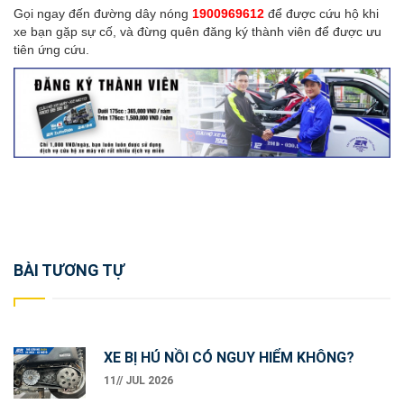
Gọi ngay đến đường dây nóng
1900969612
để được cứu hộ khi
xe bạn gặp sự cố, và đừng quên đăng ký thành viên để được ưu
tiên ứng cứu.
Post
BÀI TƯƠNG TỰ
navigation
XE BỊ HÚ NỒI CÓ NGUY HIỂM KHÔNG?
11// JUL 2026