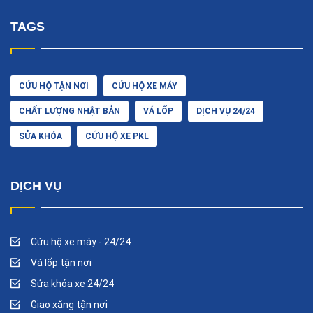
TAGS
CỨU HỘ TẬN NƠI
CỨU HỘ XE MÁY
CHẤT LƯỢNG NHẬT BẢN
VÁ LỐP
DỊCH VỤ 24/24
SỬA KHÓA
CỨU HỘ XE PKL
DỊCH VỤ
Cứu hộ xe máy - 24/24
Vá lốp tận nơi
Sửa khóa xe 24/24
Giao xăng tận nơi