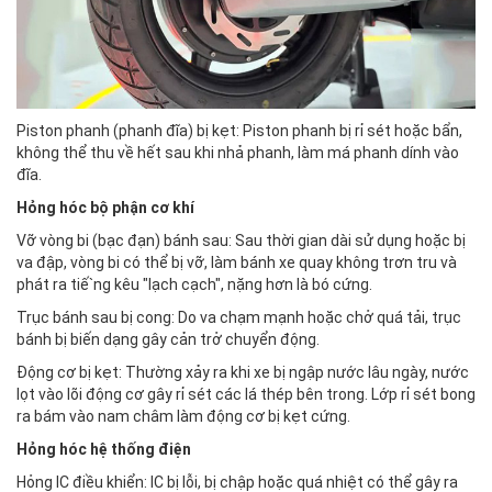
Piston phanh (phanh đĩa) bị kẹt: Piston phanh bị rỉ sét hoặc bẩn,
không thể thu về hết sau khi nhả phanh, làm má phanh dính vào
đĩa.
Hỏng hóc bộ phận cơ khí
Vỡ vòng bi (bạc đạn) bánh sau: Sau thời gian dài sử dụng hoặc bị
va đập, vòng bi có thể bị vỡ, làm bánh xe quay không trơn tru và
phát ra tiế`ng kêu "lạch cạch", nặng hơn là bó cứng.
Trục bánh sau bị cong: Do va chạm mạnh hoặc chở quá tải, trục
bánh bị biến dạng gây cản trở chuyển động.
Động cơ bị kẹt: Thường xảy ra khi xe bị ngập nước lâu ngày, nước
lọt vào lõi động cơ gây rỉ sét các lá thép bên trong. Lớp rỉ sét bong
ra bám vào nam châm làm động cơ bị kẹt cứng.
Hỏng hóc hệ thống điện
Hỏng IC điều khiển: IC bị lỗi, bị chập hoặc quá nhiệt có thể gây ra