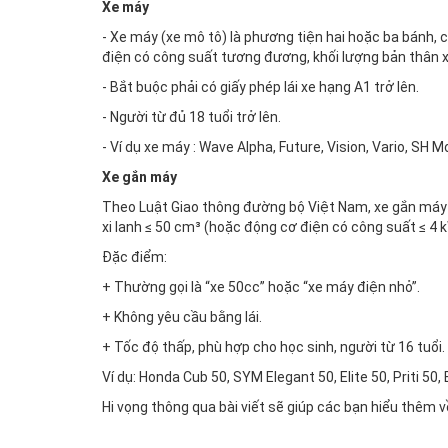
Xe máy
- Xe máy (xe mô tô) là phương tiện hai hoặc ba bánh, 
điện có công suất tương đương, khối lượng bản thân x
- Bắt buộc phải có giấy phép lái xe hạng A1 trở lên.
- Người từ đủ 18 tuổi trở lên.
- Ví dụ xe máy : Wave Alpha, Future, Vision, Vario, SH M
Xe gắn máy
Theo Luật Giao thông đường bộ Việt Nam, xe gắn máy là
xi lanh ≤ 50 cm³ (hoặc động cơ điện có công suất ≤ 4 k
Đặc điểm:
+ Thường gọi là “xe 50cc” hoặc “xe máy điện nhỏ”.
+ Không yêu cầu bằng lái.
+ Tốc độ thấp, phù hợp cho học sinh, người từ 16 tuổi.
Ví dụ: Honda Cub 50, SYM Elegant 50, Elite 50, Priti 50, 
Hi vọng thông qua bài viết sẽ giúp các bạn hiểu thêm 