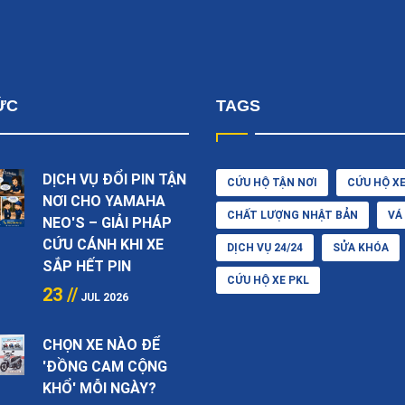
ỨC
TAGS
DỊCH VỤ ĐỔI PIN TẬN
CỨU HỘ TẬN NƠI
CỨU HỘ X
NƠI CHO YAMAHA
CHẤT LƯỢNG NHẬT BẢN
VÁ
NEO'S – GIẢI PHÁP
CỨU CÁNH KHI XE
DỊCH VỤ 24/24
SỬA KHÓA
SẮP HẾT PIN
CỨU HỘ XE PKL
23 //
JUL 2026
CHỌN XE NÀO ĐỂ
'ĐỒNG CAM CỘNG
KHỔ' MỖI NGÀY?