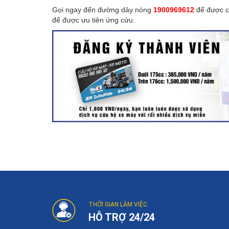
Gọi ngay đến đường dây nóng
1900969612
để được cứ
để được ưu tiên ứng cứu.
Post
navigation
THỜI GIAN LÀM VIỆC
HỖ TRỢ 24/24