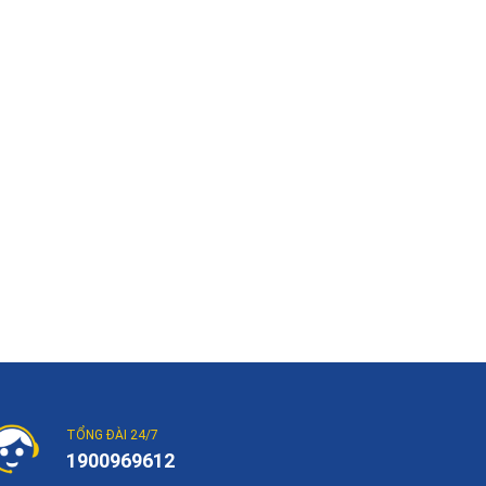
TỔNG ĐÀI 24/7
1900969612