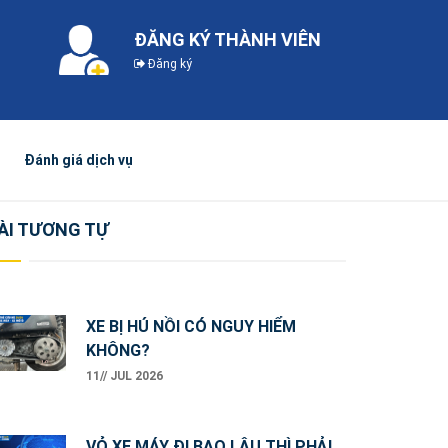
ĐĂNG KÝ THÀNH VIÊN
Đăng ký
Đánh giá dịch vụ
ÀI TƯƠNG TỰ
XE BỊ HÚ NỒI CÓ NGUY HIỂM
KHÔNG?
11// JUL 2026
VỎ XE MÁY ĐI BAO LÂU THÌ PHẢI