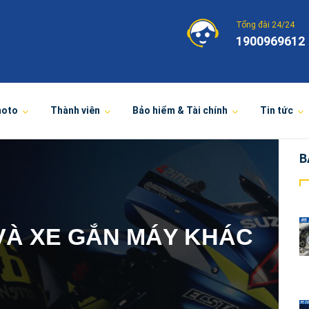
Tổng đài 24/24
1900969612
moto
Thành viên
Bảo hiểm & Tài chính
Tin tức
B
VÀ XE GẮN MÁY KHÁC